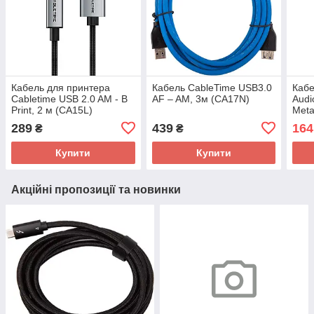
Кабель для принтера
Кабель CableTime USB3.0
Кабе
Cabletime USB 2.0 AM - B
AF – AM, 3м (CA17N)
Audi
Print, 2 м (CA15L)
Metal
підт
289
439
164
₴
₴
стер
Купити
Купити
Акційні пропозиції та новинки