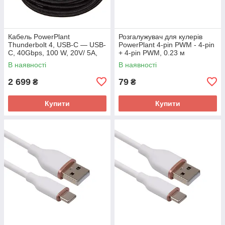
Кабель PowerPlant
Розгалужувач для кулерів
Thunderbolt 4, USB-C — USB-
PowerPlant 4-pin PWM - 4-pin
C, 40Gbps, 100 W, 20V/ 5A,
+ 4-pin PWM, 0.23 м
8K/60HZ, 2 м
В наявності
В наявності
2 699
79
₴
₴
Купити
Купити