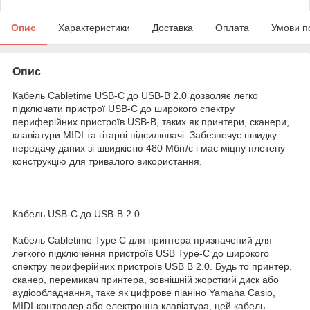
Опис
Характеристики
Доставка
Оплата
Умови п
Опис
Кабель Cabletime USB-C до USB-B 2.0 дозволяє легко
підключати пристрої USB-C до широкого спектру
периферійних пристроїв USB-B, таких як принтери, сканери,
клавіатури MIDI та гітарні підсилювачі. Забезпечує швидку
передачу даних зі швидкістю 480 Мбіт/с і має міцну плетену
конструкцію для тривалого використання.
Кабель USB-C до USB-B 2.0
Кабель Cabletime Type C для принтера призначений для
легкого підключення пристроїв USB Type-C до широкого
спектру периферійних пристроїв USB B 2.0. Будь то принтер,
сканер, перемикач принтера, зовнішній жорсткий диск або
аудіообладнання, таке як цифрове піаніно Yamaha Casio,
MIDI-контролер або електронна клавіатура, цей кабель