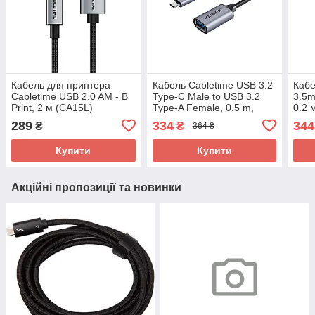
Кабель для принтера
Кабель Cabletime USB 3.2
Кабе
Cabletime USB 2.0 AM - B
Type-C Male to USB 3.2
3.5m
Print, 2 м (CA15L)
Type-A Female, 0.5 m,
0.2 
10Gbs, Black (CP62G)
pin,
289
334
344
₴
₴
364 ₴
мікр
(CF
Купити
Купити
Акційні пропозиції та новинки