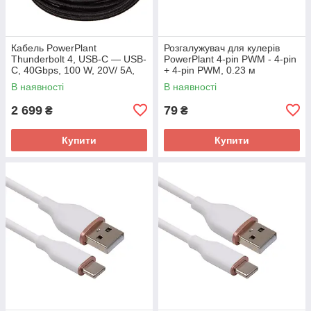
Кабель PowerPlant
Розгалужувач для кулерів
Thunderbolt 4, USB-C — USB-
PowerPlant 4-pin PWM - 4-pin
C, 40Gbps, 100 W, 20V/ 5A,
+ 4-pin PWM, 0.23 м
8K/60HZ, 2 м
В наявності
В наявності
2 699
79
₴
₴
Купити
Купити