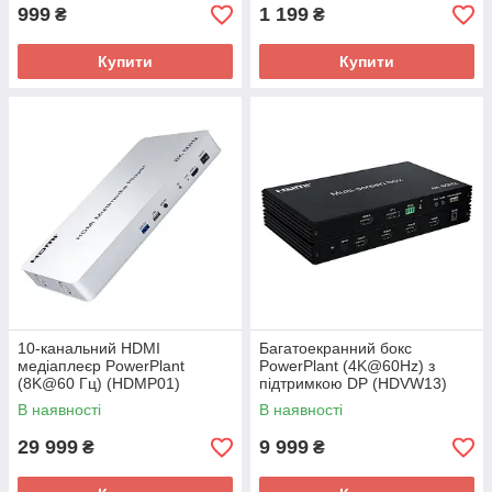
999
1 199
₴
₴
Купити
Купити
10-канальний HDMI
Багатоекранний бокс
медіаплеєр PowerPlant
PowerPlant (4K@60Hz) з
(8K@60 Гц) (HDMP01)
підтримкою DP (HDVW13)
В наявності
В наявності
29 999
9 999
₴
₴