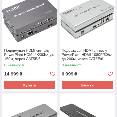
Подовжувач HDMI сигналу
Подовжувач HDMI сигналу
PowerPlant HDMI 4K/30hz, до
PowerPlant HDMI 1080P/60hz,
150м, через CAT5E/6
до 200м, через CAT5E/6
(HDES150-KVM)
(HDES200-KVM)
В наявності
В наявності
14 999
6 999
₴
₴
Купити
Купити