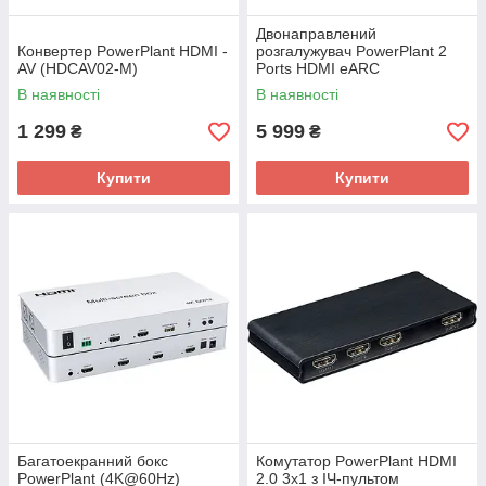
Двонаправлений
Конвертер PowerPlant HDMI -
розгалужувач PowerPlant 2
AV (HDCAV02-M)
Ports HDMI eARC
В наявності
В наявності
1 299
5 999
₴
₴
Купити
Купити
Багатоекранний бокс
Комутатор PowerPlant HDMI
PowerPlant (4K@60Hz)
2.0 3х1 з ІЧ-пультом