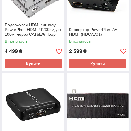
Подовжувач HDMI сигналу
PowerPlant HDMI 4K/30hz, до
Конвертер PowerPlant AV -
100м, через CAT5E/6, loop-
HDMI (HDCAV01)
out (HDES12-LOOP)
В наявності
В наявності
4 499
2 599
₴
₴
Купити
Купити